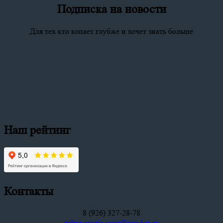
Подписка на новости
Для тех кто копает глубже и хочет знать больше
Наш рейтинг
Контакты
8 (926) 327-28-78
zakaz.magic-print@yandex.ru