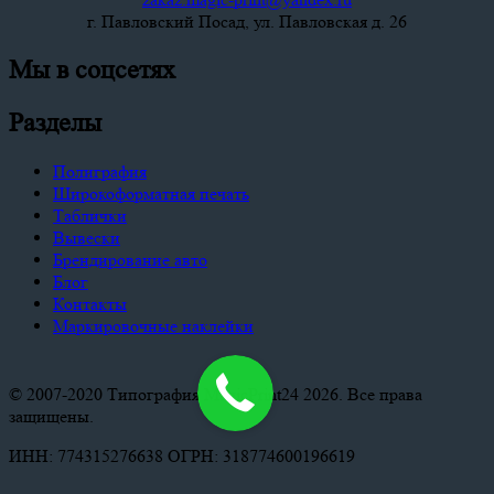
г. Павловский Посад, ул. Павловская д. 26
Мы в соцсетях
Разделы
Полиграфия
Широкоформатная печать
Таблички
Вывески
Брендирование авто
Блог
Контакты
Маркировочные наклейки
© 2007-2020 Типография MagicPrint24 2026. Все права
защищены.
ИНН: 774315276638 ОГРН: 318774600196619