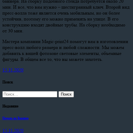
баннера. На сборку подобного стенда потребуется около 20
мин. И все, что вам нужно – шестигранный ключ. Второй вид
пресс-волла тоже является очень мобильным, но он более
устойчив, поэтому его можно применять на улице. В его
конструкцию входят двойные трубы. На сборку необходимо
от 30 мин.
Мастера компании Magic-print24 помогут вам в изготовлении
пресс-волл любого размера и любой сложности. Мы можем
добавить к вашей фотозоне световые элементы, объемные
фигуры. В общем все то, что вы можете захотеть.
15.11.2020
Поиск
Найти:
Недавние
Печать на Бэклите
15.11.2020