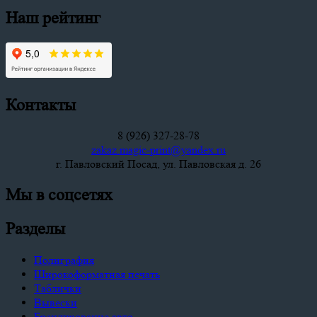
Наш рейтинг
Контакты
8 (926) 327-28-78
zakaz.magic-print@yandex.ru
г. Павловский Посад, ул. Павловская д. 26
Мы в соцсетях
Разделы
Полиграфия
Широкоформатная печать
Таблички
Вывески
Брендирование авто